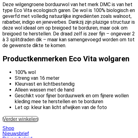
garen
Deze wilgengroene borduurwol van het merk DMC is van het
-
type Eco Vita ecologisch garen. De wol is 100% biologisch en
704
geverfd met volledig natuurlijke
ingrediënten zoals walnoot,
-
rabarber, indigo en jeneverbes. Dankzij zijn pluizige structuur is
DMC
deze wol ideaal om op breigoed te borduren, maar ook om
aantal
breigoed te herstellen. De draad zelf is zeer fijn – ongeveer 2
à 3 splitdraden dik – maar kan samengevoegd worden om tot
de gewenste dikte te komen.
Productkenmerken Eco Vita wolgaren
100% wol
Streng van 16 meter
Kleurvast en lichtbestendig
Alleen wassen met de hand
Geschikt voor fijner borduurwerk en om fijnere wollen
kleding mee te herstellen en te borduren
Let op: kleur kan licht afwijken van de foto
Verder winkelen
Shop
Nieuwsbrief