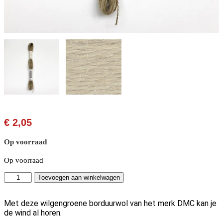
€
2,05
Op voorraad
Op voorraad
Wilgengroene
Toevoegen aan winkelwagen
borduurwol
-
Eco
Met deze wilgengroene borduurwol van het merk DMC kan je
Vita
de wind al horen.
ecologisch