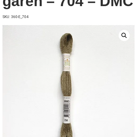
garen – 704 – DMC
SKU: 360-E_704