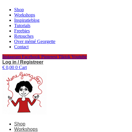
Spring
Shop
naar
Workshops
de
Inspiratieblog
inhoud
Tutorials
Freebies
Retouches
Over mémé Georgette
Contact
Instagram
Facebook
Pinterest
Tiktok
Youtube
Log in / Registreer
€
0,00
0
Cart
Shop
Workshops